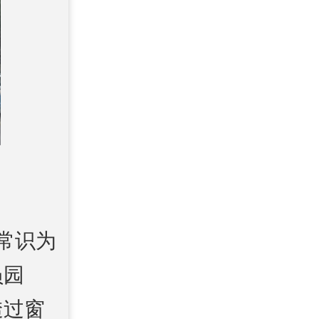
常识为
员园
透过窗