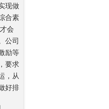
实现做
综合素
 才会
。公司
激励等
，要求
运，从
做好排