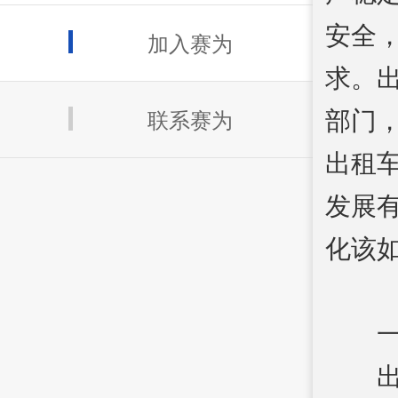
安全
加入赛为
求。
部门
联系赛为
出租
发展
化该