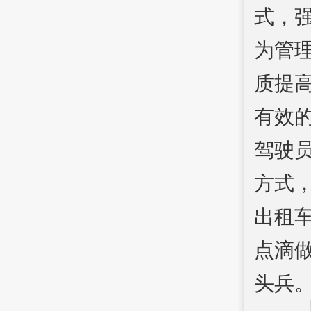
式，
为管
质提
有效
驾驶
方式
出租
点滴
头兵