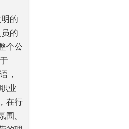
文明的
人员的
整个公
律于
用语，
员职业
，在行
氛围。