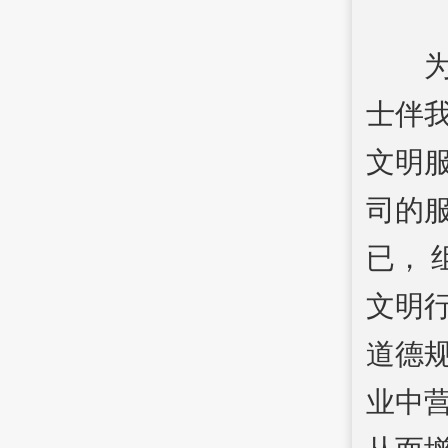
士伴
文明
司的
已，
文明
道德
业中