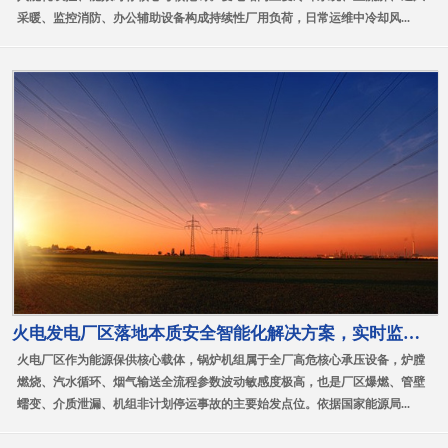
采暖、监控消防、办公辅助设备构成持续性厂用负荷，日常运维中冷却风...
火电发电厂区落地本质安全智能化解决方案，实时监控锅炉机组高危运行参数
火电厂区作为能源保供核心载体，锅炉机组属于全厂高危核心承压设备，炉膛
燃烧、汽水循环、烟气输送全流程参数波动敏感度极高，也是厂区爆燃、管壁
蠕变、介质泄漏、机组非计划停运事故的主要始发点位。依据国家能源局...